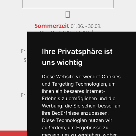
Sommerzeit
01.06. - 30.09.
Mo - Do 18.00 - 22.00 Uhr
Dienstag + Mittwoch Ruhetag
Ihre Privatsphäre ist
Fr 16.00 - 00.00 Uhr | Sa 14.00 - 00.00 Uhr
So 11.00 - 13.00 Uhr + 16.00 - 22.00 Uhr
uns wichtig
Winterzeit
01.10. - 31.05.
Mo - Do 17.00 - 22.00 Uhr
Diese Website verwendet Cookies
und Targeting Technologien, um
Dienstag + Mittwoch Ruhetag
Ihnen ein besseres Internet-
Fr 16.00 - 00.00 Uhr | Sa 14.00 - 00.00 Uhr
Erlebnis zu ermöglichen und die
So 11.00 - 22.00 Uhr
Werbung, die Sie sehen, besser an
und nach Absprache
Ihre Bedürfnisse anzupassen.
Diese Technologien nutzen wir
außerdem, um Ergebnisse zu
messen, um zu verstehen, woher